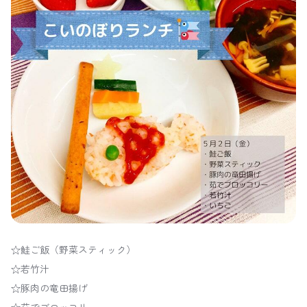
☆鮭ご飯（野菜スティック）
☆若竹汁
☆豚肉の竜田揚げ